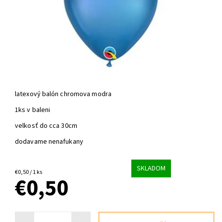
latexový balón chromova modra
1ks v baleni
velkosť do cca 30cm
dodavame nenafukany
SKLADOM
€0,50 / 1 ks
€0,50