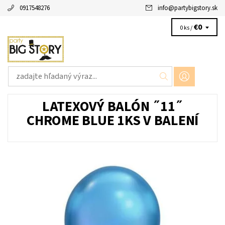
0917548276
info
@
partybigstory.sk
€0
0 ks /
LATEXOVÝ BALÓN ˝11˝
CHROME BLUE 1KS V BALENÍ