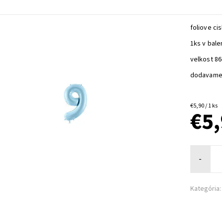
foliove ci
1ks v bale
velkost 8
dodavame
€5,90 / 1 ks
€5
-
Kategória: