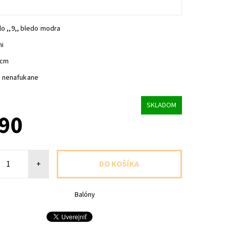
slo ,,9,, bledo modra
ni
6cm
 nenafukane
SKLADOM
,90
+
Balóny