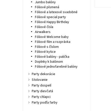
Jumbo balóny
Fóliové písmená
Fóliové a latexové svadobné
Fóliové special party
Fóliové Happy Birthday
Fóliové čísla
Airwalkers
Fóliové Welcome baby
Fóliové film a rozprávka
Fóliové s číslom
Fóliové kytice
Fóliové balóny - palička
Doplnky k balónom
Fóliové jednofarebné balóny
Party dekorácie
Stolovanie
Party dospelí
Party dievčatá
Party chlapci
Party podľa farby