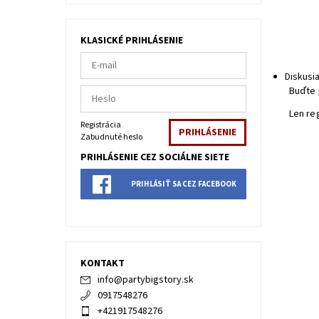
KLASICKÉ PRIHLÁSENIE
Diskusi
Buďte 
Len re
Registrácia
Zabudnuté heslo
PRIHLÁSENIE CEZ SOCIÁLNE SIETE
PRIHLÁSIŤ SA CEZ FACEBOOK
KONTAKT
info
@
partybigstory.sk
0917548276
+421917548276