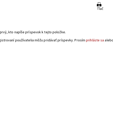
Tlač
a
prvý, kto napíše príspevok k tejto položke.
gistrovaní používatelia môžu pridávať príspevky. Prosím
prihláste sa
aleb