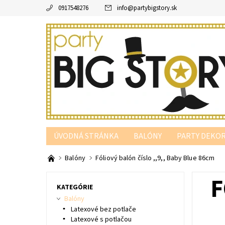
0917548276
info
@
partybigstory.sk
ÚVODNÁ STRÁNKA
BALÓNY
PARTY DEKOR
PARTY PODĽA FARBY
Balóny
Fóliový balón číslo ,,9,, Baby Blue 86cm
F
KATEGÓRIE
Balóny
Latexové bez potlače
Latexové s potlačou