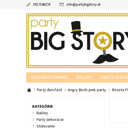
0917548276
info
@
partybigstory.sk
ÚVODNÁ STRÁNKA
BALÓNY
PARTY DEKOR
PARTY PODĽA FARBY
Party dievčatá
Angry Birds pink party
Rozeta Pi
KATEGÓRIE
Balóny
Party dekorácie
Stolovanie