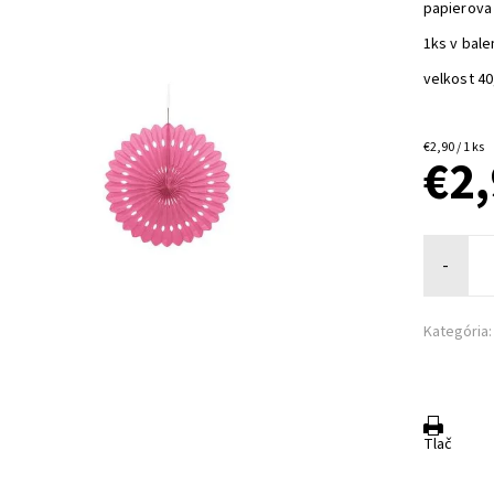
papierova
1ks v bale
velkost 4
€2,90 / 1 ks
€2
-
Kategória:
Tlač