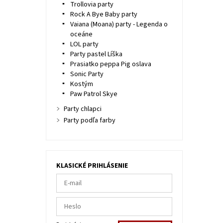
Trollovia party
Rock A Bye Baby party
Vaiana (Moana) party - Legenda o
oceáne
LOL party
Party pastel Líška
Prasiatko peppa Pig oslava
Sonic Party
Kostým
Paw Patrol Skye
Party chlapci
Party podľa farby
KLASICKÉ PRIHLÁSENIE