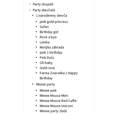
Party dospelí
Party dievčatá
1.narodeniny dievča
pink gold princess
Safari
Birthday girl
Rock a bye
Lienka
Motýlia záhrada
pink 1 birthday
Pink Dots
Oh baby
Gold rose
Farma Zvieratka 1 Happy
Birthday
Minnie party
Minnie pink
Minnie Mouse Mint
Minnie Mouse Red Caffe
Minnie Mouse Unicorn
Minnie party zlatá