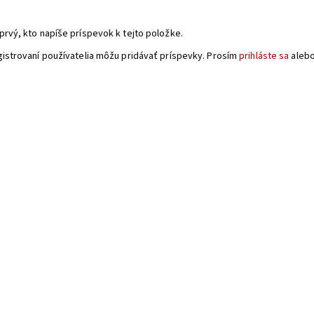
a
prvý, kto napíše príspevok k tejto položke.
gistrovaní používatelia môžu pridávať príspevky. Prosím
prihláste sa
aleb