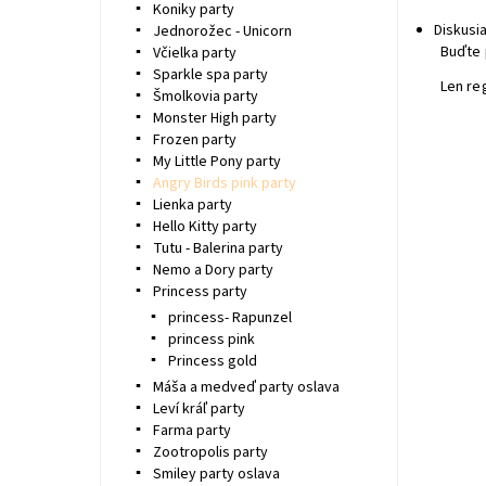
Koniky party
Diskusi
Jednorožec - Unicorn
Buďte 
Včielka party
Sparkle spa party
Len re
Šmolkovia party
Monster High party
Frozen party
My Little Pony party
Angry Birds pink party
Lienka party
Hello Kitty party
Tutu - Balerina party
Nemo a Dory party
Princess party
princess- Rapunzel
princess pink
Princess gold
Máša a medveď party oslava
Leví kráľ party
Farma party
Zootropolis party
Smiley party oslava