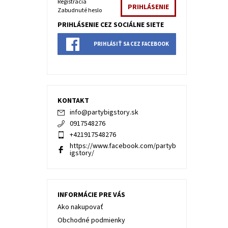
Registrácia
Zabudnuté heslo
PRIHLÁSENIE CEZ SOCIÁLNE SIETE
PRIHLÁSIŤ SA CEZ FACEBOOK
KONTAKT
info
@
partybigstory.sk
0917548276
+421917548276
https://www.facebook.com/partyb
igstory/
INFORMÁCIE PRE VÁS
Ako nakupovať
Obchodné podmienky