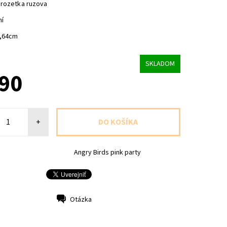
 rozetka ruzova
ní
0,64cm
SKLADOM
,90
+
Angry Birds pink party
Otázka