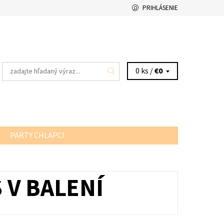
PRIHLÁSENIE
0 ks /
€0
PARTY CHLAPCI
 V BALENÍ