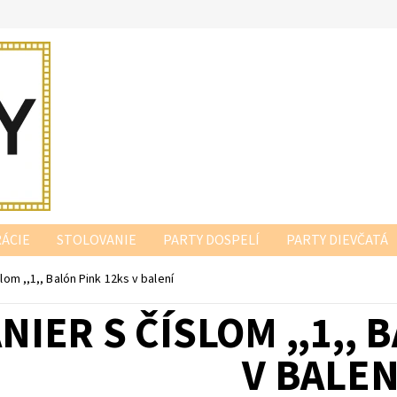
ÁCIE
STOLOVANIE
PARTY DOSPELÍ
PARTY DIEVČATÁ
slom ,,1,, Balón Pink 12ks v balení
NIER S ČÍSLOM ,,1,,
V BALEN