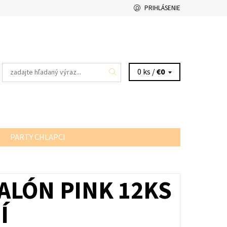
PRIHLÁSENIE
0 ks /
€0
PARTY CHLAPCI
 BALÓN PINK 12KS
Í