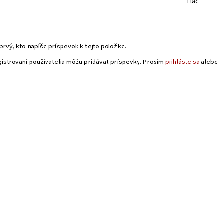
Tlač
a
prvý, kto napíše príspevok k tejto položke.
gistrovaní používatelia môžu pridávať príspevky. Prosím
prihláste sa
aleb