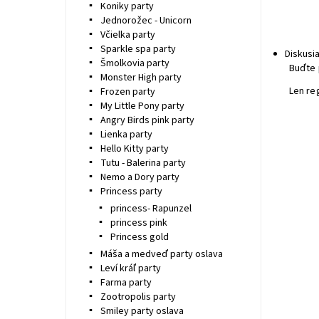
Koniky party
Jednorožec - Unicorn
Včielka party
Sparkle spa party
Diskusi
Šmolkovia party
Buďte 
Monster High party
Len re
Frozen party
My Little Pony party
Angry Birds pink party
Lienka party
Hello Kitty party
Tutu - Balerina party
Nemo a Dory party
Princess party
princess- Rapunzel
princess pink
Princess gold
Máša a medveď party oslava
Leví kráľ party
Farma party
Zootropolis party
Smiley party oslava