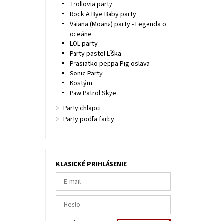
Trollovia party
Rock A Bye Baby party
Vaiana (Moana) party - Legenda o
oceáne
LOL party
Party pastel Líška
Prasiatko peppa Pig oslava
Sonic Party
Kostým
Paw Patrol Skye
Party chlapci
Party podľa farby
KLASICKÉ PRIHLÁSENIE