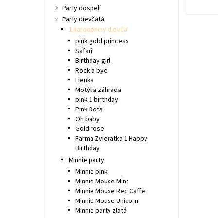
Party dospelí
Party dievčatá
1.narodeniny dievča
pink gold princess
Safari
Birthday girl
Rock a bye
Lienka
Motýlia záhrada
pink 1 birthday
Pink Dots
Oh baby
Gold rose
Farma Zvieratka 1 Happy
Birthday
Minnie party
Minnie pink
Minnie Mouse Mint
Minnie Mouse Red Caffe
Minnie Mouse Unicorn
Minnie party zlatá