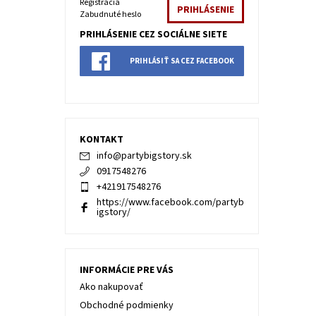
Registrácia
Zabudnuté heslo
PRIHLÁSENIE CEZ SOCIÁLNE SIETE
PRIHLÁSIŤ SA CEZ FACEBOOK
KONTAKT
info
@
partybigstory.sk
0917548276
+421917548276
https://www.facebook.com/partyb
igstory/
INFORMÁCIE PRE VÁS
Ako nakupovať
Obchodné podmienky