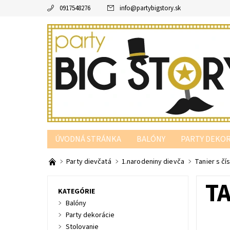
0917548276
info
@
partybigstory.sk
ÚVODNÁ STRÁNKA
BALÓNY
PARTY DEKOR
PARTY PODĽA FARBY
Party dievčatá
1.narodeniny dievča
Tanier s čí
TA
KATEGÓRIE
Balóny
Party dekorácie
Stolovanie