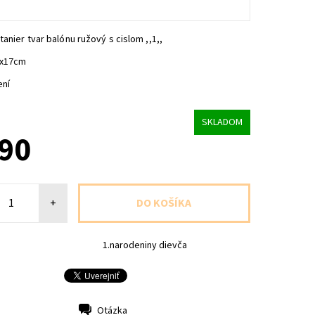
tanier tvar balónu ružový s cislom ,,1,,
0x17cm
ení
SKLADOM
,90
+
1.narodeniny dievča
Otázka