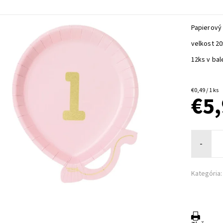
Papierový 
velkost 2
12ks v bal
€0,49 / 1 ks
€5
-
Kategória: