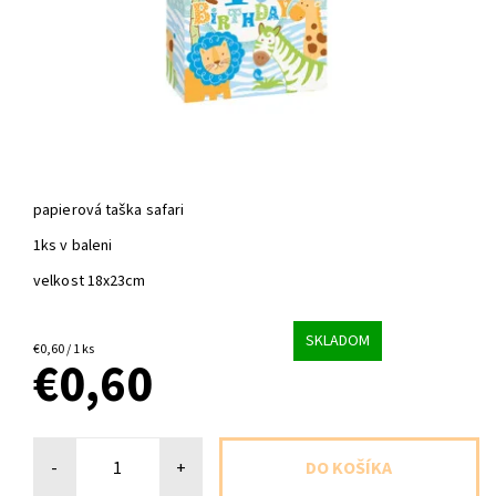
papierová taška safari
1ks v baleni
velkost 18x23cm
SKLADOM
€0,60 / 1 ks
€0,60
-
+