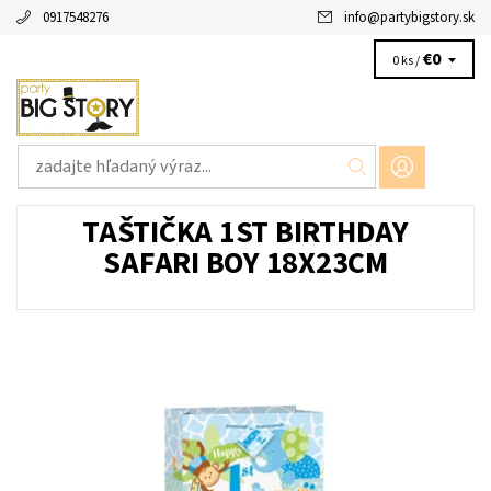
0917548276
info
@
partybigstory.sk
€0
0 ks /
TAŠTIČKA 1ST BIRTHDAY
SAFARI BOY 18X23CM