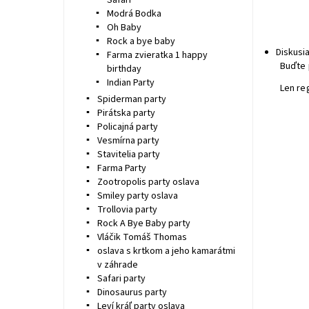
Safari
Modrá Bodka
Oh Baby
Rock a bye baby
Diskusi
Farma zvieratka 1 happy
Buďte 
birthday
Indian Party
Len re
Spiderman party
Pirátska party
Policajná party
Vesmírna party
Stavitelia party
Farma Party
Zootropolis party oslava
Smiley party oslava
Trollovia party
Rock A Bye Baby party
Vláčik Tomáš Thomas
oslava s krtkom a jeho kamarátmi
v záhrade
Safari party
Dinosaurus party
Leví kráľ party oslava