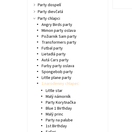
Party dospelí
Party dievčatá
Party chlapci
Angry Birds party
Mimon party oslava
Požiarnik Sam party
Transformers party
Futbal party
Lietadlá party
Autá Cars party
Furby party oslava
Spongebob party
Little plane party
1.narodeniny chlapec
Little star
Malý námorník
Party Korytnačka
Blue 1 Birthday
Malý princ
Party na palube
1st Birthday