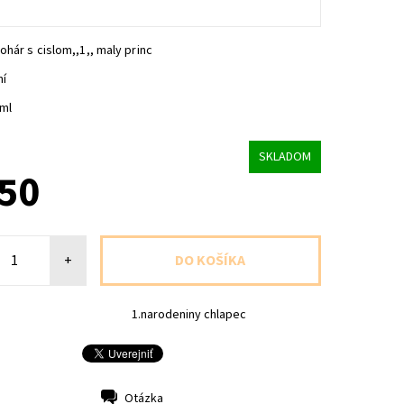
ohár s cislom,,1,, maly princ
ní
0ml
SKLADOM
,50
+
1.narodeniny chlapec
Otázka