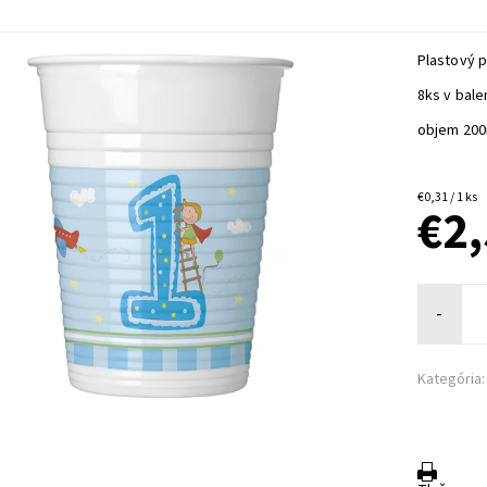
Plastový p
8ks v bale
objem 20
€0,31 / 1 ks
€2
-
Kategória: