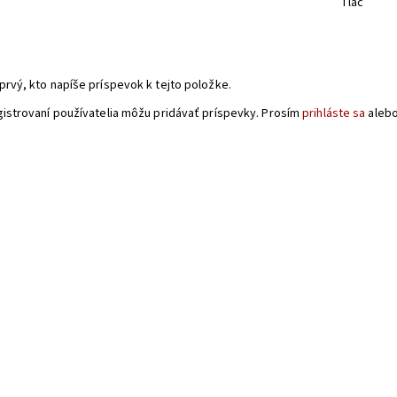
Tlač
a
prvý, kto napíše príspevok k tejto položke.
gistrovaní používatelia môžu pridávať príspevky. Prosím
prihláste sa
aleb