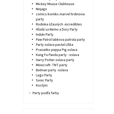
Mickey Mouse Clubhouse
Ninjago
comics-komiks marvel hrdinovia
party
Rodinka úžasných -incredibles
Hľadá sa Nemo a Dory Party
Indián Party
Paw Patrol labkova patrola party
Party oslava pastel Líška
Prasiatko peppa Pig oslava
Kung Fu Panda party - oslava
Harry Potter oslava party
Minecraft- TNT party
Batman party -oslava
Lego Party
Sonic Party
Kostým
Party podľa farby