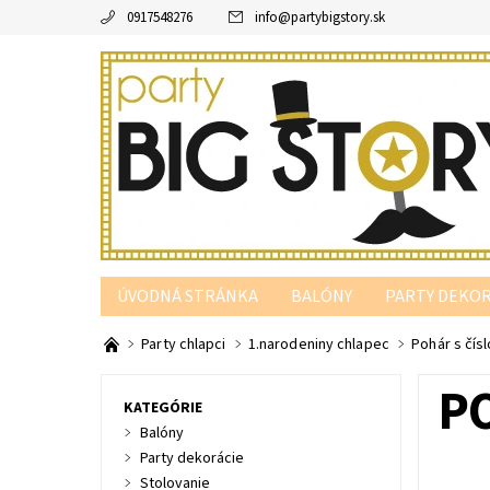
0917548276
info
@
partybigstory.sk
ÚVODNÁ STRÁNKA
BALÓNY
PARTY DEKOR
PARTY PODĽA FARBY
Party chlapci
1.narodeniny chlapec
Pohár s čísl
PO
KATEGÓRIE
Balóny
Party dekorácie
Stolovanie