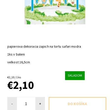
papierova dekoracia zapich na tortu safari modra
1ks v baleni
velkost 16,5cm
SKLADOM
€2,10 / 1 ks
€2,10
-
+