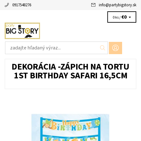
0917548276
info
@
partybigstory.sk
€0
0 ks /
DEKORÁCIA -ZÁPICH NA TORTU
1ST BIRTHDAY SAFARI 16,5CM